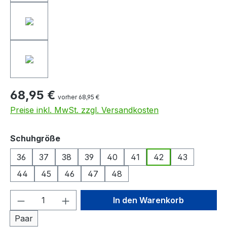
68,95 €
vorher 68,95 €
Preise inkl. MwSt. zzgl. Versandkosten
auswählen
Schuhgröße
36
37
38
39
40
41
42
43
44
45
46
47
48
Produkt Anzahl: Gib den gewünschten We
In den Warenkorb
Paar