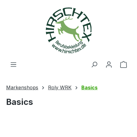
alt springen
Ware
Markenshops
Roly WRK
Basics
Basics