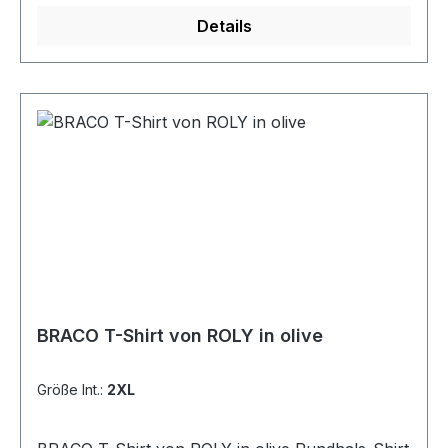
Pflegehinweis: Waschbar bei 40 °CGrößen: S bis
Details
5XL
BRACO T-Shirt von ROLY in olive
Größe Int.:
2XL