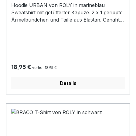
Hoodie URBAN von ROLY in marineblau
Sweatshirt mit gefütterter Kapuze. 2 x 1 gerippte
Ärmelbündchen und Taille aus Elastan. Genähte
Säume aus passendem Stoff. Flacher Kordelzug
an der Kapuze. Farbvarianten mit
kontrastierender Kapuze und passenden
Metallösen. Material: 50% Baumwolle / 50%
Polyester, innen angeraut, 280 g/m² Heather
grey 58: 55% Baumwolle / 40% Polyester / 5%
Regulärer Preis:
18,95 €
vorher 18,95 €
Viscose Herausreißbares Label bei 40°
waschbar, leichtes bügeln
Details