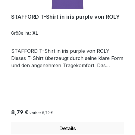
STAFFORD T-Shirt in iris purple von ROLY
Größe Int.:
XL
STAFFORD T-Shirt in iris purple von ROLY
Dieses T-Shirt überzeugt durch seine klare Form
und den angenehmen Tragekomfort. Das
schlauchförmige Design ohne Seitennähte sorgt
für eine perfekte Passform und eine glatte
Silhouette. Der 1x1 gerippte Rundhalsausschnitt
sowie der genähte Halsausschnitt aus
passendem Stoff verleihen dem Shirt eine
langlebige, hochwertige Verarbeitung. Material:
Regulärer Preis:
8,79 €
vorher 8,79 €
100 % Baumwolle (Single Jersey, 190 g/m²)
Pflegehinweis: Waschbar bei 40 °CGrößen: S bis
Details
4XL