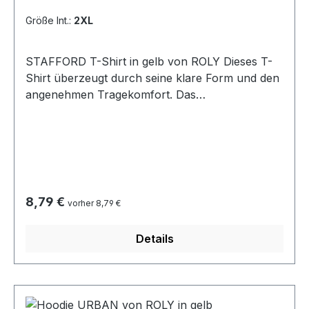
Größe Int.:
2XL
STAFFORD T-Shirt in gelb von ROLY Dieses T-
Shirt überzeugt durch seine klare Form und den
angenehmen Tragekomfort. Das
schlauchförmige Design ohne Seitennähte sorgt
für eine perfekte Passform und eine glatte
Silhouette. Der 1x1 gerippte Rundhalsausschnitt
sowie der genähte Halsausschnitt aus
passendem Stoff verleihen dem Shirt eine
langlebige, hochwertige Verarbeitung. Material:
Regulärer Preis:
8,79 €
vorher 8,79 €
100 % Baumwolle (Single Jersey, 190 g/m²)
Pflegehinweis: Waschbar bei 40 °CGrößen: S bis
Details
3XL