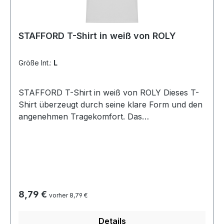
STAFFORD T-Shirt in weiß von ROLY
Größe Int.:
L
STAFFORD T-Shirt in weiß von ROLY Dieses T-
Shirt überzeugt durch seine klare Form und den
angenehmen Tragekomfort. Das
schlauchförmige Design ohne Seitennähte sorgt
für eine perfekte Passform und eine glatte
Silhouette. Der 1x1 gerippte Rundhalsausschnitt
sowie der genähte Halsausschnitt aus
passendem Stoff verleihen dem Shirt eine
langlebige, hochwertige Verarbeitung. Material:
Regulärer Preis:
8,79 €
vorher 8,79 €
100 % Baumwolle (Single Jersey, 190 g/m²)
Pflegehinweis: Waschbar bei 40 °CGrößen: S bis
Details