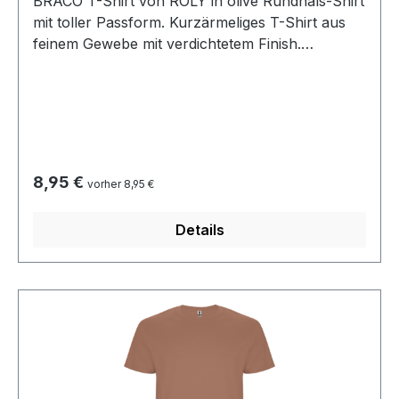
BRACO T-Shirt von ROLY in olive Rundhals-Shirt
mit toller Passform. Kurzärmeliges T-Shirt aus
feinem Gewebe mit verdichtetem Finish.
Vierlagiger Rundhalsausschnitt, verstärkte Hals-
und Schulternähte. Seitennähte. aus 100 %
Baumwolle Grammatur 180g/m² bei 40°
waschbar bügeln bei mittlerer Temperatur
Regulärer Preis:
8,95 €
vorher 8,95 €
Details