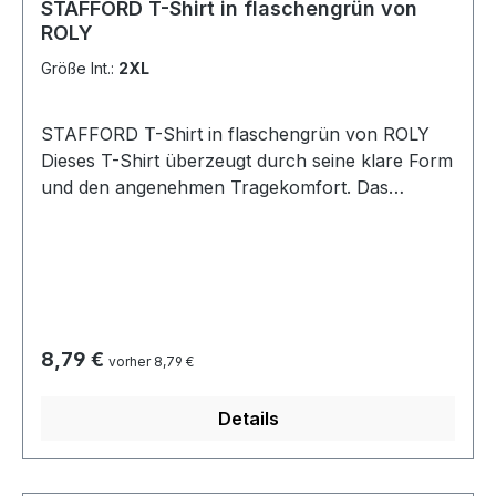
STAFFORD T-Shirt in flaschengrün von
ROLY
Größe Int.:
2XL
STAFFORD T-Shirt in flaschengrün von ROLY
Dieses T-Shirt überzeugt durch seine klare Form
und den angenehmen Tragekomfort. Das
schlauchförmige Design ohne Seitennähte sorgt
für eine perfekte Passform und eine glatte
Silhouette. Der 1x1 gerippte Rundhalsausschnitt
sowie der genähte Halsausschnitt aus
passendem Stoff verleihen dem Shirt eine
langlebige, hochwertige Verarbeitung. Material:
Regulärer Preis:
8,79 €
vorher 8,79 €
100 % Baumwolle (Single Jersey, 190 g/m²)
Pflegehinweis: Waschbar bei 40 °CGrößen: S bis
Details
3XL