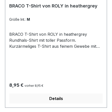
BRACO T-Shirt von ROLY in heathergrey
Größe Int.:
M
BRACO T-Shirt von ROLY in heathergrey
Rundhals-Shirt mit toller Passform.
Kurzärmeliges T-Shirt aus feinem Gewebe mit
verdichtetem Finish. Vierlagiger
Rundhalsausschnitt, verstärkte Hals- und
Schulternähte. Seitennähte. aus 100 %
Baumwolle Grammatur 180g/m² bei 40°
waschbar bügeln bei mittlerer Temperatur
Regulärer Preis:
8,95 €
vorher 8,95 €
Details