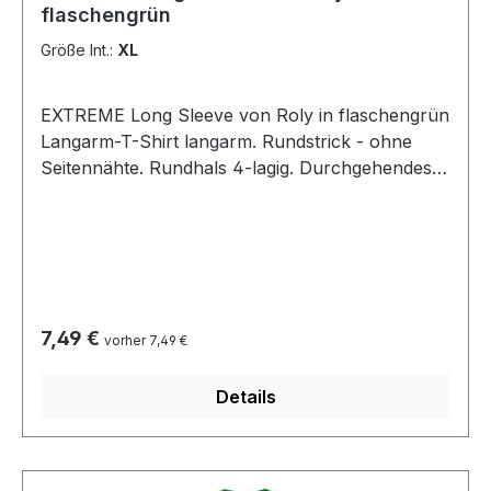
flaschengrün
Größe Int.:
XL
EXTREME Long Sleeve von Roly in flaschengrün
Langarm-T-Shirt langarm. Rundstrick - ohne
Seitennähte. Rundhals 4-lagig. Durchgehendes
Nackenband von Schulter zu Schulter. Ohne
Ärmelbündchen. Material: 100% Baumwolle,
Single Jersey, 160 g/m². Bei 40° waschbar -
bügeln erlaubt.
Regulärer Preis:
7,49 €
vorher 7,49 €
Details