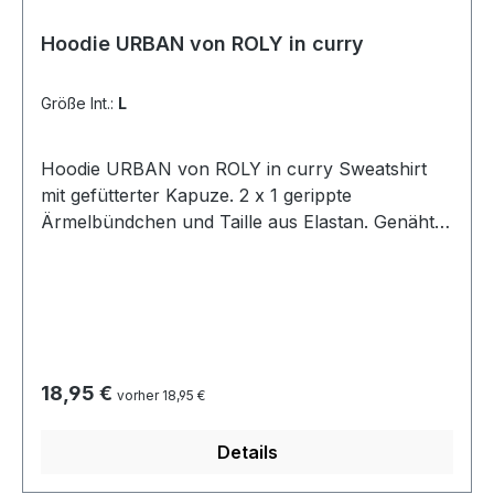
Hoodie URBAN von ROLY in curry
Größe Int.:
L
Hoodie URBAN von ROLY in curry Sweatshirt
mit gefütterter Kapuze. 2 x 1 gerippte
Ärmelbündchen und Taille aus Elastan. Genähte
Säume aus passendem Stoff. Flacher Kordelzug
an der Kapuze. Farbvarianten mit
kontrastierender Kapuze und passenden
Metallösen. Material: 50% Baumwolle / 50%
Polyester, innen angeraut, 280 g/m² Heather
grey 58: 55% Baumwolle / 40% Polyester / 5%
Regulärer Preis:
18,95 €
vorher 18,95 €
Viscose Herausreißbares Label bei 40°
waschbar, leichtes bügeln
Details