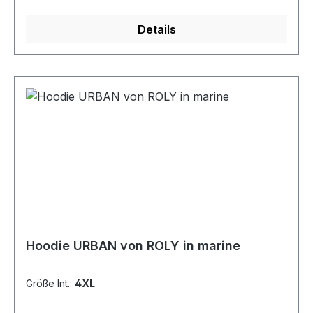
100 % Baumwolle (Single Jersey, 190 g/m²)
Pflegehinweis: Waschbar bei 40 °CGrößen: S bis
Details
4XL
Hoodie URBAN von ROLY in marine
Größe Int.:
4XL