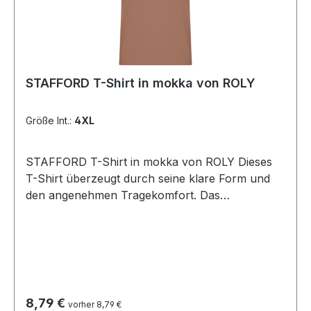
STAFFORD T-Shirt in mokka von ROLY
Größe Int.:
4XL
STAFFORD T-Shirt in mokka von ROLY Dieses
T-Shirt überzeugt durch seine klare Form und
den angenehmen Tragekomfort. Das
schlauchförmige Design ohne Seitennähte sorgt
für eine perfekte Passform und eine glatte
Silhouette. Der 1x1 gerippte Rundhalsausschnitt
sowie der genähte Halsausschnitt aus
passendem Stoff verleihen dem Shirt eine
langlebige, hochwertige Verarbeitung. Material:
Regulärer Preis:
8,79 €
vorher 8,79 €