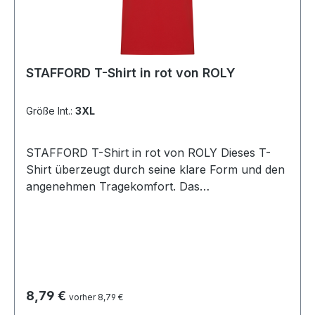
STAFFORD T-Shirt in rot von ROLY
Größe Int.:
3XL
STAFFORD T-Shirt in rot von ROLY Dieses T-
Shirt überzeugt durch seine klare Form und den
angenehmen Tragekomfort. Das
schlauchförmige Design ohne Seitennähte sorgt
für eine perfekte Passform und eine glatte
Silhouette. Der 1x1 gerippte Rundhalsausschnitt
sowie der genähte Halsausschnitt aus
passendem Stoff verleihen dem Shirt eine
langlebige, hochwertige Verarbeitung. Material:
Regulärer Preis:
8,79 €
vorher 8,79 €
100 % Baumwolle (Single Jersey, 190 g/m²)