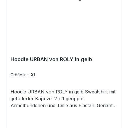
Hoodie URBAN von ROLY in gelb
Größe Int.:
XL
Hoodie URBAN von ROLY in gelb Sweatshirt mit
gefütterter Kapuze. 2 x 1 gerippte
Ärmelbündchen und Taille aus Elastan. Genähte
Säume aus passendem Stoff. Flacher Kordelzug
an der Kapuze. Farbvarianten mit
kontrastierender Kapuze und passenden