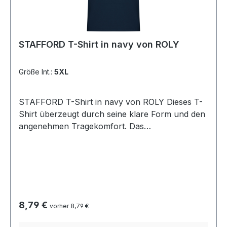
STAFFORD T-Shirt in navy von ROLY
Größe Int.:
5XL
STAFFORD T-Shirt in navy von ROLY Dieses T-
Shirt überzeugt durch seine klare Form und den
angenehmen Tragekomfort. Das
schlauchförmige Design ohne Seitennähte sorgt
für eine perfekte Passform und eine glatte
Silhouette. Der 1x1 gerippte Rundhalsausschnitt
sowie der genähte Halsausschnitt aus
passendem Stoff verleihen dem Shirt eine
langlebige, hochwertige Verarbeitung. Material:
Regulärer Preis:
8,79 €
vorher 8,79 €
100 % Baumwolle (Single Jersey, 190 g/m²)
Pflegehinweis: Waschbar bei 40 °CGrößen: S bis