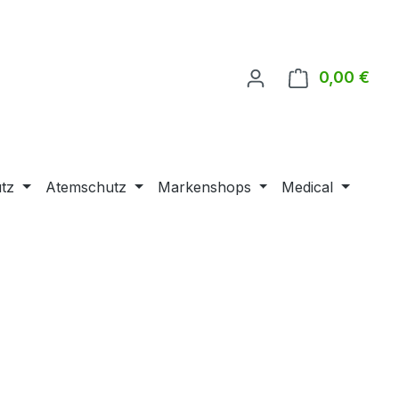
0,00 €
Ware
tz
Atemschutz
Markenshops
Medical