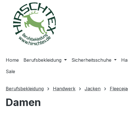
springen
Zur Hauptnavigation springen
Home
Berufsbekleidung
Sicherheitsschuhe
Ha
Sale
Berufsbekleidung
Handwerk
Jacken
Fleecej
Damen