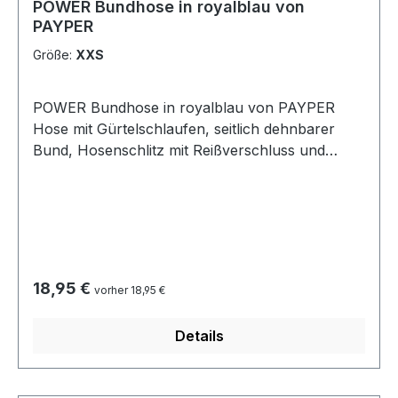
POWER Bundhose in royalblau von
PAYPER
Größe:
XXS
POWER Bundhose in royalblau von PAYPER
Hose mit Gürtelschlaufen, seitlich dehnbarer
Bund, Hosenschlitz mit Reißverschluss und
Knopf. 2 klassisch geschnittene Vordertaschen,
Münztäschchen, seitliche Zollstocktasche
rechts, Seitentasche links mit Patte und LOCK
SYSTEM, 2 Gesäßtaschen, davon eine mit Patte
und Klettverschluss. Dreifachnähte.
Zusammensetzung 100% BAUMWOLLE
Regulärer Preis:
18,95 €
vorher 18,95 €
ErscheinungsbildSANFOR TWILL Gewicht 260
GR/MQ Pflege 40° Wäschebügeln erlaubt
Details