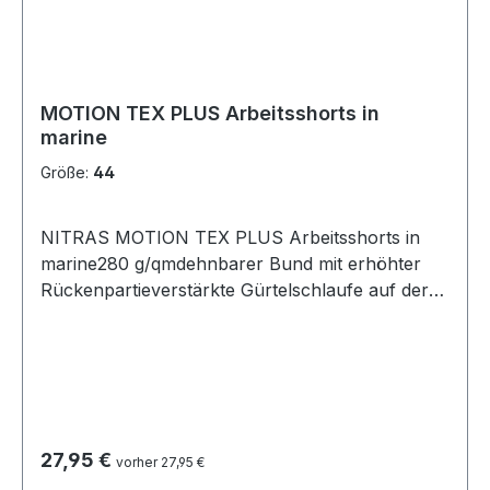
separate Kniepolster, Material: 55 % Baumwolle,
42 % Polyester, 3 % Elasthan (Spandex), 290
g/m²
MOTION TEX PLUS Arbeitsshorts in
marine
Größe:
44
NITRAS MOTION TEX PLUS Arbeitsshorts in
marine280 g/qmdehnbarer Bund mit erhöhter
Rückenpartieverstärkte Gürtelschlaufe auf der
Rückseite Schenkeltaschen mit Patten
Hammerschlaufe Zollstocktasche mit
aufgesetzter Tasche 2 Gesäßtaschen
Reflexbiesen an den Seiten D-Ring 2 große
Seitentaschen Dreifachnähte verdeckte Knöpfe
STANDARD 100 by OEKO-TEX® zertifiziert
Regulärer Preis:
27,95 €
vorher 27,95 €
Comfort fit Größen: 42 - 68 Zusammensetzung: