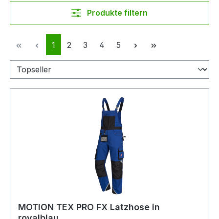
Produkte filtern
Seite
Seite
Seite
Seite
Seite
1
2
3
4
5
MOTION TEX PRO FX Latzhose in
royalblau