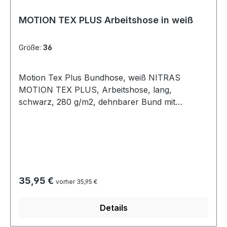
MOTION TEX PLUS Arbeitshose in weiß
Größe:
36
Motion Tex Plus Bundhose, weiß NITRAS
MOTION TEX PLUS, Arbeitshose, lang,
schwarz, 280 g/m2, dehnbarer Bund mit
erhöhter Rückenpartie, verstärkte
Gürtelschlaufe auf der Rückseite,
Schenkeltaschen mit Patten, Hammerschlaufe,
Zollstocktasche mit aufgesetzter Tasche, zwei
Gesäßtaschen, Reflexelemente, D-Ring, zwei
große Seitentaschen, verstärkte Beinabschlüsse,
Regulärer Preis:
35,95 €
vorher 35,95 €
Knieverstärkungen mit Taschen für Kniepolster,
Oeko-Tex Standard 100 Oberstoff: 65%
Details
Polyester, 35% Baumwolle