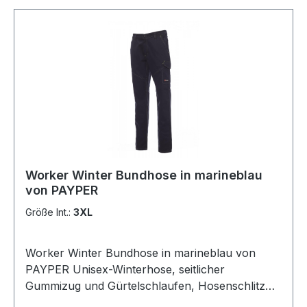
festes Gewebe für anspruchsvolle Arbeiten. -
Eine Vielzahl an Accessoires wie Multifunktions-
Taschen, Handyfach, Stifthalter,
Werkzeugsringen und abriebfesten
Verstärkungen aus Funktionsgewebe. -Die
Doppelkappnähte und Nahtverstärkungen in
kotrastfarbe sorgen für hohe Strapazierfähigkeit
und garantieren erstklassige Qualität. Schützt
vor geringen Risiken durch Schmutz und leicht
schädlichen Handlungen. Verfügbare Größen:
44 - 62
Worker Winter Bundhose in marineblau
von PAYPER
Größe Int.:
3XL
Worker Winter Bundhose in marineblau von
PAYPER Unisex-Winterhose, seitlicher
Gummizug und Gürtelschlaufen, Hosenschlitz
mit Reißverschluss und Kunststoffknopf. 2