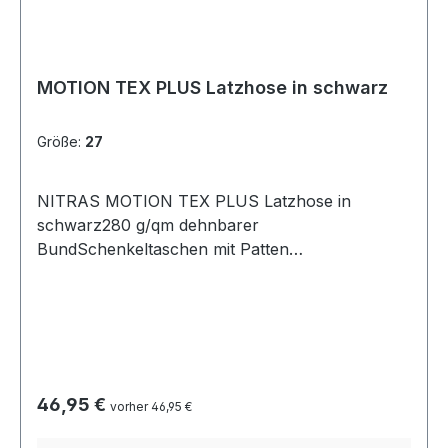
MOTION TEX PLUS Latzhose in schwarz
Größe:
27
NITRAS MOTION TEX PLUS Latzhose in
schwarz280 g/qm dehnbarer
BundSchenkeltaschen mit Patten
Hammerschlaufe Zollstocktasche mit
aufgesetzter Tasche 2 Gesäßtaschen
Reflexelemente D-Ring 2 große Seitentaschen
verstärkte Beinabschlüsse mit zusätzlichen
Reflexelementen Knieverstärkungen mit Taschen
für Kniepolster Latz-Innentasche mit
Regulärer Preis:
46,95 €
vorher 46,95 €
Reißverschluss und aufgesetzten Außentaschen
elastische Trägerabschlüsse stabile