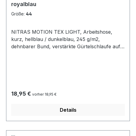
royalblau
Größe:
44
NITRAS MOTION TEX LIGHT, Arbeitshose,
kurz, hellblau / dunkelblau, 245 g/m2,
dehnbarer Bund, verstärkte Gürtelschlaufe auf
der Rückseite, Schenkeltasche mit Patte,
Hammerschlaufe, Zollstocktasche mit
aufgesetzter Tasche, zwei verstärkte
Gesäßtaschen, Reflexbiesen an den Seiten,
Oeko-Tex Standard 100
Regulärer Preis:
18,95 €
vorher 18,95 €
Details