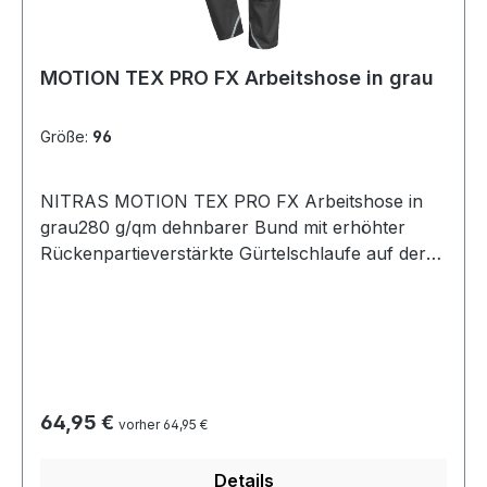
MOTION TEX PRO FX Arbeitshose in grau
Größe:
96
NITRAS MOTION TEX PRO FX Arbeitshose in
grau280 g/qm dehnbarer Bund mit erhöhter
Rückenpartieverstärkte Gürtelschlaufe auf der
Rückseite Schenkeltaschen mit PattenID-
Kartenhalter verstellbare Hammerschlaufe
Zollstocktasche 2 verstärkte Gesäßtaschen3M
Scotchlite™-Reflexelemente D-Ring verstärkter
Schritt 4 große Seitentaschen
Dreifachnähteverstärkte Beinabschlüsse mit
Regulärer Preis:
64,95 €
vorher 64,95 €
zusätzlichen 3M Scotchlite™-Reflexelementen
Knieverstärkungen mit Taschen für Kniepolster
Details