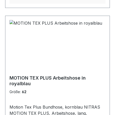
Werkzeugtaschen optional erhältlich verstärkt
mit CORDURA® 2-Wege-Stretch verdeckte
Knöpfe STANDARD 100 by OEKO-TEX®
zertifiziert Comfort fit Größen: 24 - 29 | 42 - 68 |
90 - 110 Zusammensetzung: 65 % Polyester / 33
% Baumwolle / 2 % Elasthan
MOTION TEX PLUS Arbeitshose in
royalblau
Größe:
62
Motion Tex Plus Bundhose, kornblau NITRAS
MOTION TEX PLUS, Arbeitshose, lang,