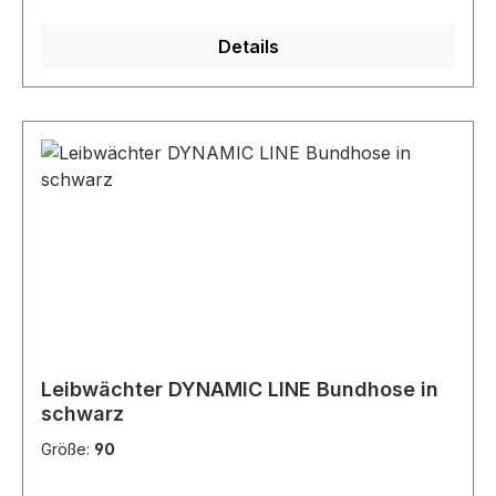
ErscheinungsbildSANFOR TWILL Gewicht 260
GR/MQ Pflege 40° Wäschebügeln erlaubt
Details
Leibwächter DYNAMIC LINE Bundhose in
schwarz
Größe:
90