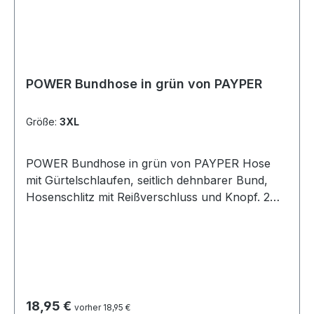
POWER Bundhose in grün von PAYPER
Größe:
3XL
POWER Bundhose in grün von PAYPER Hose
mit Gürtelschlaufen, seitlich dehnbarer Bund,
Hosenschlitz mit Reißverschluss und Knopf. 2
klassisch geschnittene Vordertaschen,
Münztäschchen, seitliche Zollstocktasche
rechts, Seitentasche links mit Patte und LOCK
SYSTEM, 2 Gesäßtaschen, davon eine mit Patte
und Klettverschluss. Dreifachnähte.
Zusammensetzung 100% BAUMWOLLE
Regulärer Preis:
18,95 €
vorher 18,95 €