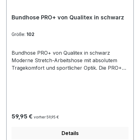
Bundhose PRO+ von Qualitex in schwarz
Größe:
102
Bundhose PRO+ von Qualitex in schwarz
Moderne Stretch-Arbeitshose mit absolutem
Tragekomfort und sportlicher Optik. Die PRO+
Stretch-Arbeitshose als Allrounder mit hohem
Tragekomfort und sportlicher Optik. Der
moderne slim-fit Schnitt sorgt dank des
Stretchmaterials für eine maximale
Bewegungsfreiheit. Monochrome Farben, große
Taschen und gepatchte Reflexelemente treffen
Regulärer Preis:
59,95 €
vorher 59,95 €
den Puls der Zeit. Hosenbund mit verdecktem
Knopf und 5 Gürtelschlaufen erhöhter
Details
Formbund im Rückenbereich 2 tiefe