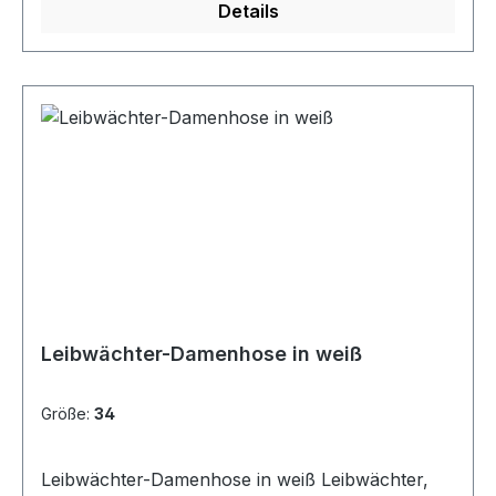
Details
Clipverschlüsse Dreifachnähte STANDARD 100
by OEKO-TEX® zertifiziert Comfort fit Größen:
24 - 29 | 42 - 68 | 90 - 110 Zusammensetzung:
65 % Polyester / 35 % Baumwolle
Leibwächter-Damenhose in weiß
Größe:
34
Leibwächter-Damenhose in weiß Leibwächter,