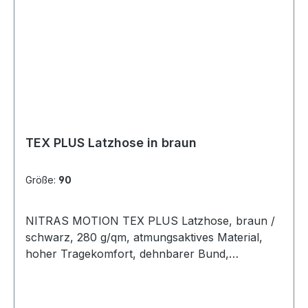
TEX®zertifiziert Comfort fit Größen: 24 - 29 | 42
- 68 | 90 - 110 Zusammensetzung: 65 %
Polyester / 33 % Baumwolle / 2 % Elasthan
TEX PLUS Latzhose in braun
Größe:
90
NITRAS MOTION TEX PLUS Latzhose, braun /
schwarz, 280 g/qm, atmungsaktives Material,
hoher Tragekomfort, dehnbarer Bund,
Verstärkungen aus Canvas an Bein-, Knie-,
Gesäßtaschen sowie Latz-Außentasche und
Beinabschlüssen, robuste Dreifachnähte,