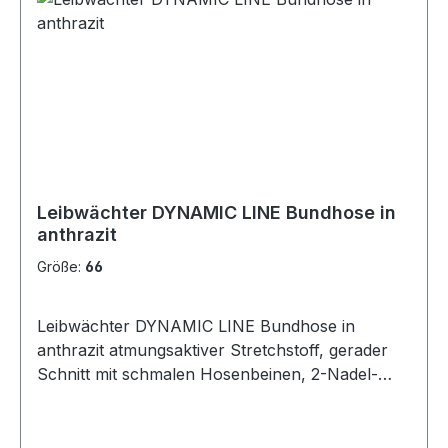
inklusive 4 Stiftfächer am rechten Bein,
Cargotasche mit 2 Fächern sowie einer
Reißverschluss-Einschubtasche und einer
Stifttasche am linken Bein, Volumenknietaschen
aus 600D/PU Oxford-Material mit Patte für
separate Kniepolster, Material: 55 % Baumwolle,
42 % Polyester, 3 % Elasthan (Spandex), 290
g/m²
Leibwächter DYNAMIC LINE Bundhose in
anthrazit
Größe:
66
Leibwächter DYNAMIC LINE Bundhose in
anthrazit atmungsaktiver Stretchstoff, gerader
Schnitt mit schmalen Hosenbeinen, 2-Nadel-
Steppnähte, Reflexpaspel an den Taschen für
gute Sichtbarkeit, Patten mit Klettverschluss, 5
breite Gürtelschlaufen, Hosenschlitz mit