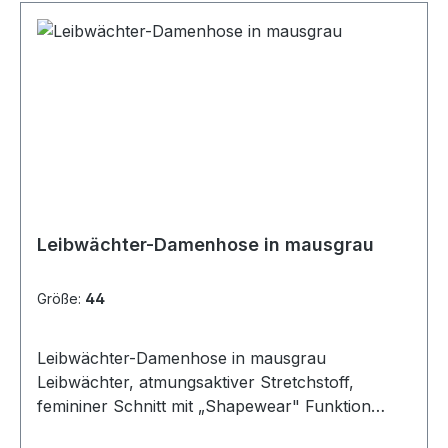
und Verstärkung, doppelte Maßstabtasche
inklusive 4 Stiftfächer am rechten Bein,
Cargotasche mit 2 Fächern sowie einer
Reißverschluss-Einschubtasche und einer
Stifttasche am linken Bein, Volumenknietaschen
aus 600D/PU Oxford-Material mit Patte für
separate Kniepolster, Material: 55 % Baumwolle,
42 % Polyester, 3 % Elasthan (Spandex), 290
g/m²
Leibwächter-Damenhose in mausgrau
Größe:
44
Leibwächter-Damenhose in mausgrau
Leibwächter, atmungsaktiver Stretchstoff,
femininer Schnitt mit „Shapewear" Funktion
durch das breitere Bündchen, 3-Nadel-