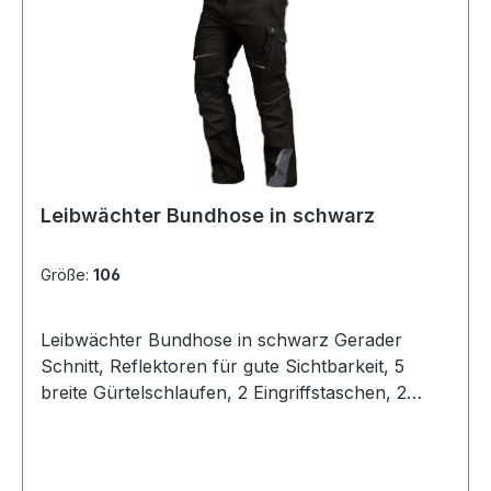
33 % Baumwolle, 2 % Elasthan (Spandex), 260
g/m² Größen24, 25, 26, 27, 28, 29, 30 40, 42,
44, 46, 48, 50, 52, 54, 56, 58, 60, 62, 64, 66, 68,
70, 72 90, 94, 98, 102, 106, 110, 114
Leibwächter Bundhose in schwarz
Größe:
106
Leibwächter Bundhose in schwarz Gerader
Schnitt, Reflektoren für gute Sichtbarkeit, 5
breite Gürtelschlaufen, 2 Eingriffstaschen, 2
Gesäßtaschen mit Zierstepp und
Verstärkung, doppelte Maßstabtasche inklusiv 4
Stiftfächer am rechten Bein, Cargotasche mit 2