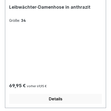
Leibwächter-Damenhose in anthrazit
Größe:
34
Regulärer Preis:
69,95 €
vorher 69,95 €
Details