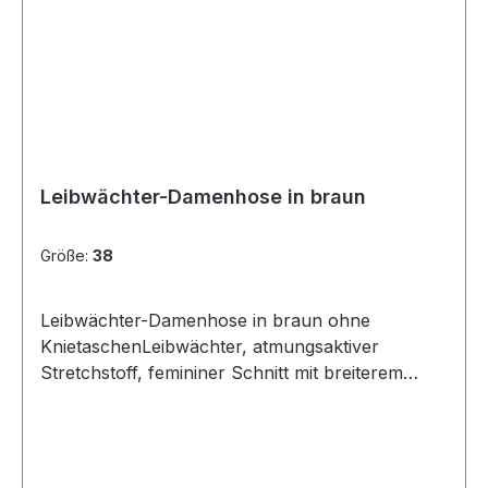
Leibwächter-Damenhose in braun
Größe:
38
Leibwächter-Damenhose in braun ohne
KnietaschenLeibwächter, atmungsaktiver
Stretchstoff, femininer Schnitt mit breiterem
Bündchen, 3-Nadel-Steppnähte, Reflektoren,
Patten mit Klettverschluss, 5 breite
Gürtelschlaufen, Hosenschlitz mit
Qualitätsreißverschluss, Keil im Schrittbereich