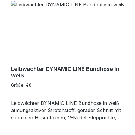
inklusive 4 Stiftfächer am rechten Bein,
Cargotasche mit 2 Fächern sowie einer
Reißverschluss-Einschubtasche und einer
Stifttasche am linken Bein, Volumenknietaschen
aus 600D/PU Oxford-Material mit Patte für
separate Kniepolster, Material: 55 % Baumwolle,
42 % Polyester, 3 % Elasthan (Spandex), 290
g/m²
Leibwächter DYNAMIC LINE Bundhose in
weiß
Größe:
40
Leibwächter DYNAMIC LINE Bundhose in weiß
atmungsaktiver Stretchstoff, gerader Schnitt mit
schmalen Hosenbeinen, 2-Nadel-Steppnähte,
Reflexpaspel an den Taschen für gute
Sichtbarkeit, Patten mit Klettverschluss, 5 breite