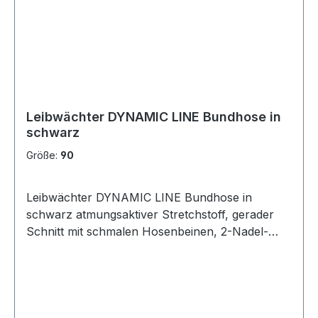
Reißverschluss-Einschubtasche und einer
Stifttasche am linken Bein, Volumenknietaschen
aus 600D/PU Oxford-Material mit Patte für
separate Kniepolster, Material: 55 % Baumwolle,
42 % Polyester, 3 % Elasthan (Spandex), 290
g/m²
Leibwächter DYNAMIC LINE Bundhose in
schwarz
Größe:
90
Leibwächter DYNAMIC LINE Bundhose in
schwarz atmungsaktiver Stretchstoff, gerader
Schnitt mit schmalen Hosenbeinen, 2-Nadel-
Steppnähte, Reflexpaspel an den Taschen für
gute Sichtbarkeit, Patten mit Klettverschluss, 5
breite Gürtelschlaufen, Hosenschlitz mit
Qualitätsreißverschluss, Keil im Schrittbereich
erleichtert die Bewegungsabläufe und verhindert