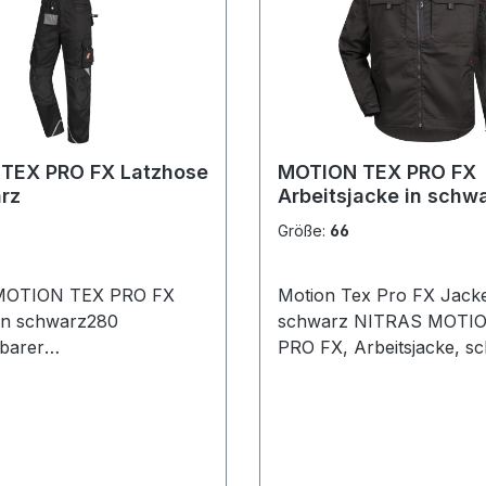
(Kragen): 100% Polyester
optional erhältlich verstärkt mit
CORDURA® 2-Wege-Stretch
verdeckte Knöpfe STANDARD 100
by OEKO-TEX® zertifiziert Comfo
fit Größen: 24 - 29 | 42 - 68 | 90 -
110 Zusammensetzung: 65 %
Polyester / 33 % Baumwo
TEX PRO FX Latzhose
MOTION TEX PRO FX
Elasthan
rz
Arbeitsjacke in schw
Größe:
66
MOTION TEX PRO FX
Motion Tex Pro FX Jack
in schwarz280
schwarz NITRAS MOTION TEX
barer
PRO FX, Arbeitsjacke, s
keltaschen mit
280 g/m2, durchgängiger
halter verstellbare
Reißverschluss mit Kinns
lstocktasche 2
zwei Brusttaschen mit Pa
 Gesäßtaschen 3M
Innentasche, Napoleont
™- Reflexelemente D-
Ärmeltasche mit Stiftschl