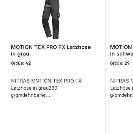
Trägerabschlüsse stabile
Clipverschlüsse Werkzeugtaschen
optional erhältlich verstärkt mit
CORDURA® 2-Wege-Stretch
STANDARD 100 by OEKO-
TEX®zertifiziert Comfort fit
Größen: 24 - 29 | 42 - 68 | 90 - 110
MOTION TEX PRO FX Latzhose
MOTION 
Zusammensetzung: 65 % Polyester
in grau
in schwa
/ 33 % Baumwolle / 2 % Elasthan
Größe:
42
Größe:
29
NITRAS MOTION TEX PRO FX
NITRAS 
Latzhose in grau280
Latzhose 
g/qmdehnbarer
g/qmdehn
BundSchenkeltaschen mit
BundSchen
PattenID-Kartenhalter verstellbare
PattenID-Karten
Hammerschlaufe Zollstocktasche 2
Hammerschlaufe Zol
verstärkte Gesäßtaschen 3M
verstärkte
Scotchlite™- Reflexelemente D-
Scotchlite