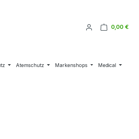
0,00 €
Ware
tz
Atemschutz
Markenshops
Medical