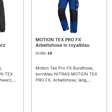
optional erhältlich verstärkt mit
CORDURA® 2-Wege-Stretch
verdeckte Knöpfe STANDARD 100
rt
by OEKO-TEX® zertifiziert Comfort
fit Größen: 24 - 29 | 42 - 68 | 90 -
110 Zusammensetzung: 65 %
lle / 2 %
Polyester / 33 % Baumwolle / 2 %
MOTION TEX PRO FX
Elasthan
arz
Arbeitshose in royalblau
Größe:
68
e,
Motion Tex Pro FX Bundhose,
kornblau NITRAS MOTION TEX
chwarz,
PRO FX, Arbeitshose, lang,
schwarz, 280 g/m2, dehnbarer
chutz,
Bund mit erhöhter Rückenpartie,
tten,
verstärkte Gürtelschlaufe auf der
asche,
Rückseite, Schenkeltaschen mit
aufen,
Patten und ID-Kartenhalter,