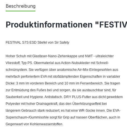
Beschreibung
Produktinformationen "FESTIVA
FESTIVAL S7S ESD Stiefel von Sir Safety
Hoher Schuh mit Glasfaser-Nano-Zehenkappe und NWT - ultraleichter
Vliesstoff, Typ PS. Obermaterial aus Action-Nubukleder mit Schnell-
schnürsystem. Sie verfügen über anatomische Air-Mix-Einlegesohlen aus
mehrfach perforiertem EVA mit stoßdämpfenden Eigenschaften in variabler
Dicke: 3 mm im vorderen Bereich und 10 mm im Fersenbereich. Sie tragen
zur Entmüdung des Fußes bei und sorgen, da sie austauschbar sind, für
Sauberkeit und Hygiene. Antistatisch. DRY PLUS-Futter aus dicht gewebtem
Polyester mit hoher Drainagekraft, das den Überhitzungseffekt bei
längerem Gebrauch stark reduziert; es hat eine WR-Socke innen. Die EVA-
Superschaum-/Gummisohle sorgt für Grip auf nassen Oberflächen, auch in
Gegenwart von Kohlenwasserstoffen.