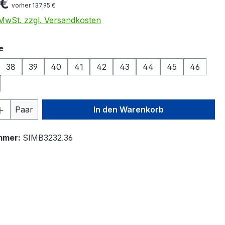
 €
vorher 137,95 €
. MwSt. zzgl. Versandkosten
auswählen
e
38
39
40
41
42
43
44
45
46
 Anzahl: Gib den gewünschten Wert ein 
Paar
In den Warenkorb
mmer:
SIMB3232.36