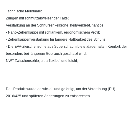
Technische Merkmale:
Zungen mit schmutzabweisender Falte;
Verstärkung an der Schnürsenkelkrone, heißverklebt, nahtlos;
- Nano-Zehenkappe mit schlankem, ergonomischem Profil;
- Zehenkappenverstärkung für längere Haltbarkeit des Schuhs;
- Die EVA-Zwischensohle aus Superschaum bietet dauerhaften Komfort, der
besonders bei längerem Gebrauch geschätzt wird.
NWT-Zwischensohle, ultra-flexibel und leicht;
Das Produkt wurde entwickelt und gefertigt, um der Verordnung (EU)
2016/425 und späteren Änderungen zu entsprechen.