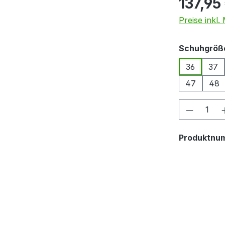
137,95
Preise inkl
Schuhgröß
36
37
47
48
Produkt
Produktnu