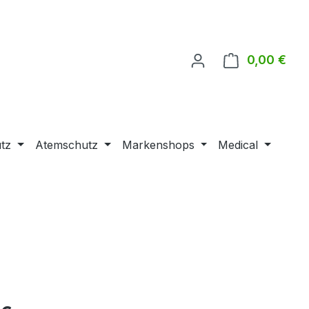
0,00 €
Ware
tz
Atemschutz
Markenshops
Medical