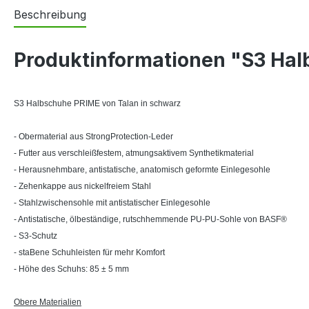
Beschreibung
Produktinformationen "S3 Hal
S3 Halbschuhe PRIME von Talan in schwarz
- Obermaterial aus StrongProtection-Leder
- Futter aus verschleißfestem, atmungsaktivem Synthetikmaterial
- Herausnehmbare, antistatische, anatomisch geformte Einlegesohle
- Zehenkappe aus nickelfreiem Stahl
- Stahlzwischensohle mit antistatischer Einlegesohle
- Antistatische, ölbeständige, rutschhemmende PU-PU-Sohle von BASF®
- S3-Schutz
- staBene Schuhleisten für mehr Komfort
- Höhe des Schuhs: 85 ± 5 mm
Obere Materialien