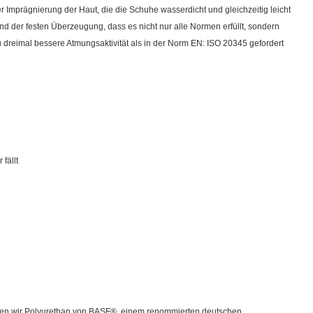
Imprägnierung der Haut, die die Schuhe wasserdicht und gleichzeitig leicht
 sind der festen Überzeugung, dass es nicht nur alle Normen erfüllt, sondern
u dreimal bessere Atmungsaktivität als in der Norm EN: ISO 20345 gefordert
fällt
enden wir Polyurethan von BASF®, einem renommierten deutschen