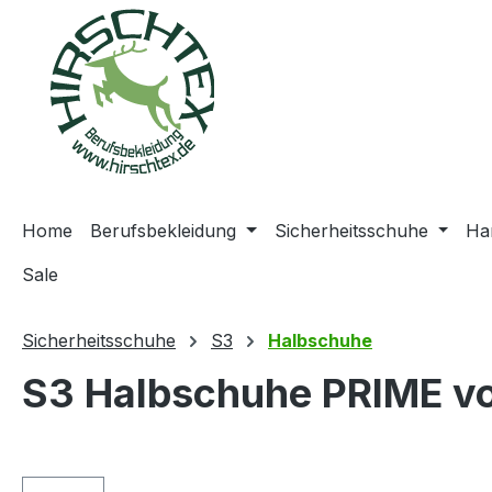
springen
Zur Hauptnavigation springen
Home
Berufsbekleidung
Sicherheitsschuhe
Ha
Sale
Sicherheitsschuhe
S3
Halbschuhe
S3 Halbschuhe PRIME vo
Bildergalerie überspringen