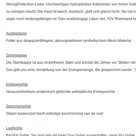
StrongProtection-Leder. Hochwertiges hydrophobes Kalbsleder von hoher Haltb
zu reinigen macht. Die Haut ist weich, elastisch, glatt und glänzt nicht. Sie ha
sogar noch leistungsfähiger ist: Das unabhängige Labor des TÜV Rheinland besc
Auskleidung
Futter aus strapazierfähigem, atmungsaktivem synthetischem Mesh-Material
Zehenkappe
Die Stahlkappe ist aus nickelfreiem Stahl und schützt die Zehen vor Stößen mit 2
Das gibt uns eine Vorstellung von der Energiemenge, die gespeichert wurde: *2
Einlegesohle
Herausnehmbare anatomisch geformte antistatische Einlegesohle
Zwischensohle
Stalen tussenzool biedt volledige bescherming van de voet
Laufsohle
BASF®-Sohle. Sie sind alle mit einer Duo-Sohle ausgestattet - einer PU-Sohl