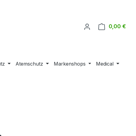
0,00 €
Ware
tz
Atemschutz
Markenshops
Medical