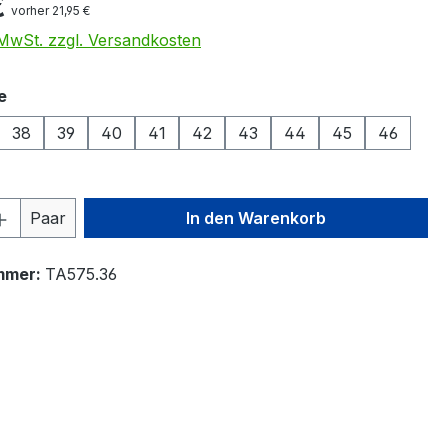
€
vorher 21,95 €
. MwSt. zzgl. Versandkosten
auswählen
e
38
39
40
41
42
43
44
45
46
 Anzahl: Gib den gewünschten Wert ein 
Paar
In den Warenkorb
mmer:
TA575.36