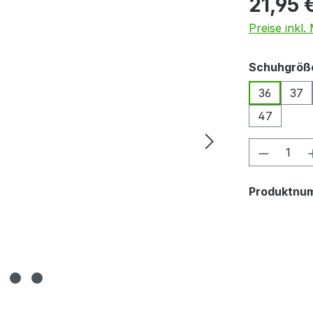
21,95 
Preise inkl
Schuhgröß
36
37
47
Produkt
Produktnu