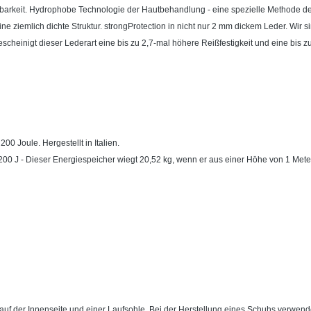
arkeit. Hydrophobe Technologie der Hautbehandlung - eine spezielle Methode der 
t eine ziemlich dichte Struktur. strongProtection in nicht nur 2 mm dickem Leder. Wir
heinigt dieser Lederart eine bis zu 2,7-mal höhere Reißfestigkeit und eine bis z
00 Joule. Hergestellt in Italien.
00 J - Dieser Energiespeicher wiegt 20,52 kg, wenn er aus einer Höhe von 1 Meter 
e auf der Innenseite und einer Laufsohle. Bei der Herstellung eines Schuhs verw