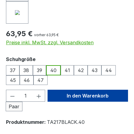
63,95 €
vorher 63,95 €
Preise inkl. MwSt. zzgl. Versandkosten
auswählen
Schuhgröße
37
38
39
40
41
42
43
44
45
46
47
Produkt Anzahl: Gib den gewünschten We
In den Warenkorb
Paar
Produktnummer:
TA217BLACK.40