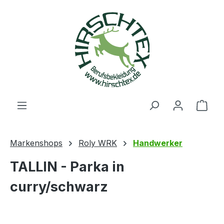
alt springen
Ware
Markenshops
Roly WRK
Handwerker
TALLIN - Parka in
curry/schwarz