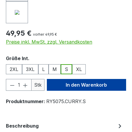
49,95 €
vorher 49,95 €
Preise inkl. MwSt. zzgl. Versandkosten
auswählen
Größe Int.
2XL
3XL
L
M
S
XL
Produkt Anzahl: Gib den gewünschten We
Stk
In den Warenkorb
Produktnummer:
RY5075.CURRY.S
Beschreibung