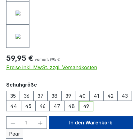
59,95 €
vorher 59,95 €
Preise inkl. MwSt. zzgl. Versandkosten
auswählen
Schuhgröße
35
36
37
38
39
40
41
42
43
44
45
46
47
48
49
Produkt Anzahl: Gib den gewünschten We
In den Warenkorb
Paar