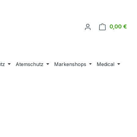
0,00 €
Ware
tz
Atemschutz
Markenshops
Medical