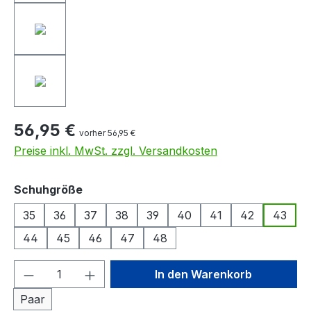
56,95 €
vorher 56,95 €
Preise inkl. MwSt. zzgl. Versandkosten
auswählen
Schuhgröße
35
36
37
38
39
40
41
42
43
44
45
46
47
48
Produkt Anzahl: Gib den gewünschten We
In den Warenkorb
Paar