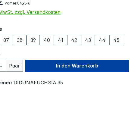
€
vorher 84,95 €
. MwSt. zzgl. Versandkosten
auswählen
e
37
38
39
40
41
42
43
44
45
 Anzahl: Gib den gewünschten Wert ein 
Paar
In den Warenkorb
mmer:
DIDUNAFUCHSIA.35