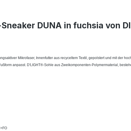
-Sneaker DUNA in fuchsia von D
saktiver Mikrofaser, Innenfutter aus recyceltem Textil, gepolstert und mit der
er Fußform anpasst. D'LIGHT®-Sohle aus Zweikomponenten-Polymermaterial, besteh
I+FO