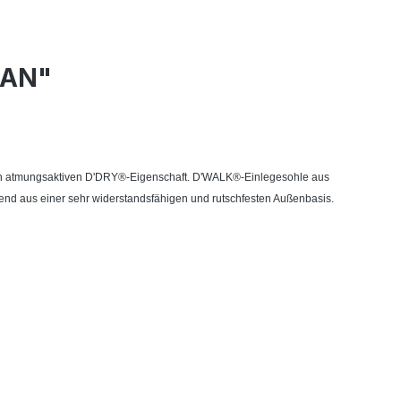
IAN"
 hoch atmungsaktiven D'DRY®-Eigenschaft. D'WALK®-Einlegesohle aus
end aus einer sehr widerstandsfähigen und rutschfesten Außenbasis.