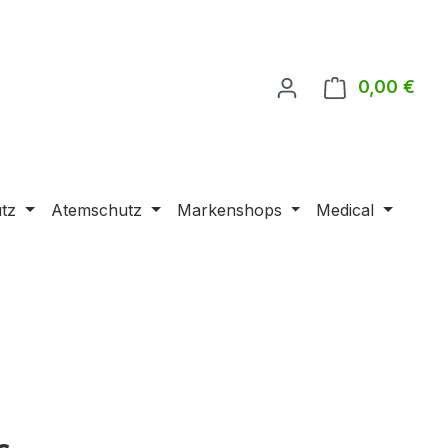
0,00 €
Ware
tz
Atemschutz
Markenshops
Medical