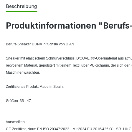
Beschreibung
Produktinformationen "Berufs
Berufs-Sneaker DUNA in fuchsia von DIAN
Sneaker mit elastischem Schnürverschluss, D'COVER®-Obermaterial aus atmung
recyceltem Material, gepolstert mit einem Textil über PU-Schaum, der sich d
Maschinenwaschbar.
Zertifiziertes Produkt Made in Spain.
Größen: 35 - 47
Vorschriften :
CE-Zertifikat, Norm EN ISO 20347:2022 + A1:2024 EU 2016/425 O1+SR+HI+C