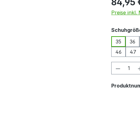
84,95 
Preise inkl
Schuhgröß
35
36
46
47
Produkt
Produktnu