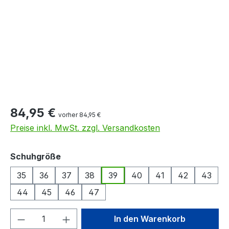
84,95 €
vorher 84,95 €
Preise inkl. MwSt. zzgl. Versandkosten
auswählen
Schuhgröße
35
36
37
38
39
40
41
42
43
44
45
46
47
Produkt Anzahl: Gib den gewünschten We
In den Warenkorb