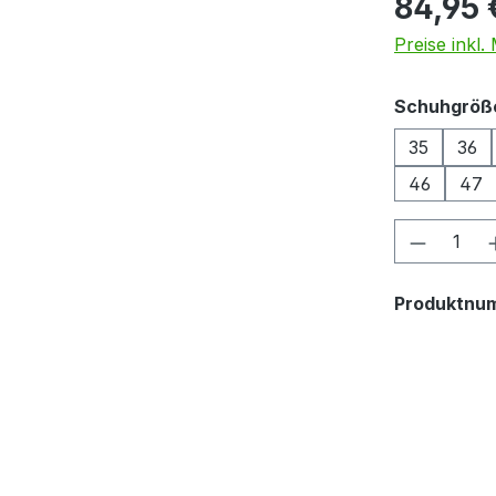
84,95 
Preise inkl
Schuhgröß
35
36
46
47
Produkt
Produktnu