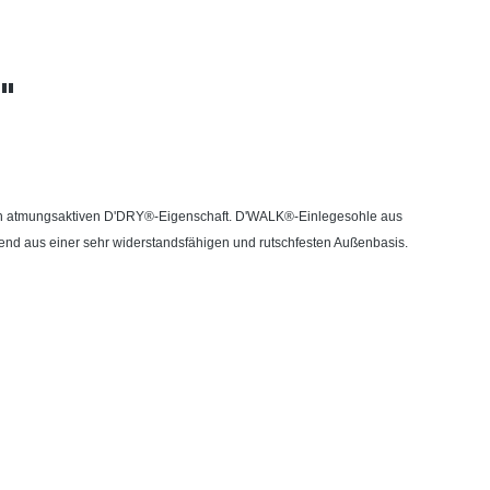
"
 hoch atmungsaktiven D'DRY®-Eigenschaft. D'WALK®-Einlegesohle aus
end aus einer sehr widerstandsfähigen und rutschfesten Außenbasis.