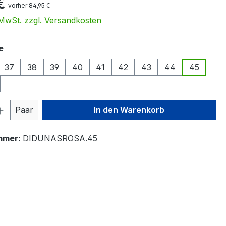
€
vorher 84,95 €
. MwSt. zzgl. Versandkosten
auswählen
e
37
38
39
40
41
42
43
44
45
 Anzahl: Gib den gewünschten Wert ein 
Paar
In den Warenkorb
mmer:
DIDUNASROSA.45