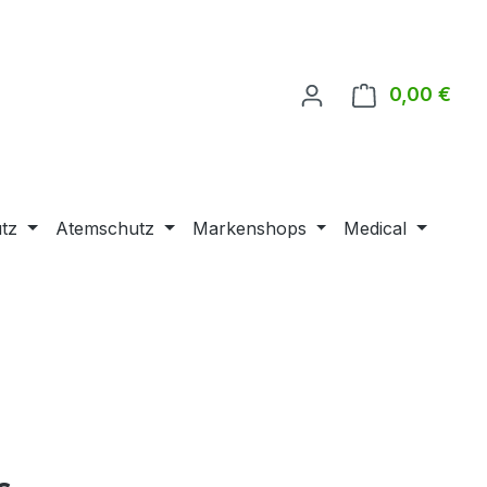
0,00 €
Ware
tz
Atemschutz
Markenshops
Medical