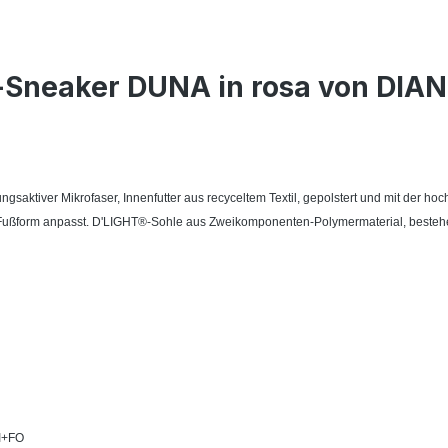
-Sneaker DUNA in rosa von DIAN
saktiver Mikrofaser, Innenfutter aus recyceltem Textil, gepolstert und mit der
er Fußform anpasst. D'LIGHT®-Sohle aus Zweikomponenten-Polymermaterial, besteh
I+FO