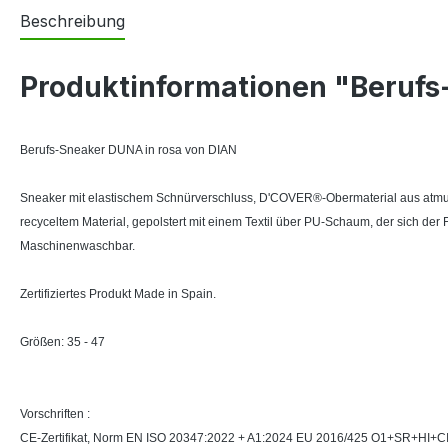
Beschreibung
Produktinformationen "Berufs
Berufs-Sneaker DUNA in rosa von DIAN
Sneaker mit elastischem Schnürverschluss, D'COVER®-Obermaterial aus atmung
recyceltem Material, gepolstert mit einem Textil über PU-Schaum, der sich d
Maschinenwaschbar.
Zertifiziertes Produkt Made in Spain.
Größen: 35 - 47
Vorschriften :
CE-Zertifikat, Norm EN ISO 20347:2022 + A1:2024 EU 2016/425 O1+SR+HI+C