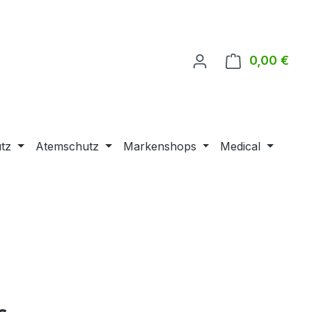
0,00 €
Ware
tz
Atemschutz
Markenshops
Medical