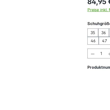
84,95 
Preise inkl
Schuhgröß
35
36
46
47
Produkt
Produktnu