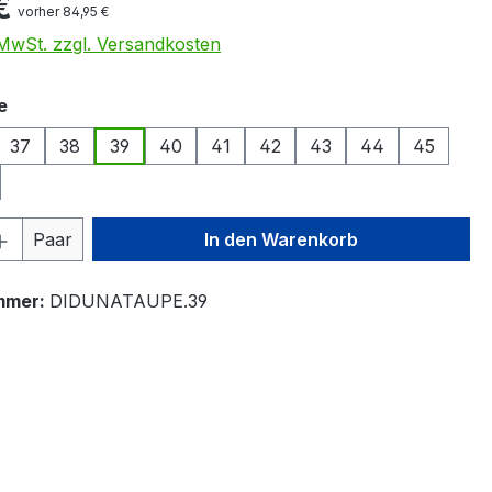
€
vorher 84,95 €
. MwSt. zzgl. Versandkosten
auswählen
e
37
38
39
40
41
42
43
44
45
 Anzahl: Gib den gewünschten Wert ein 
Paar
In den Warenkorb
mmer:
DIDUNATAUPE.39