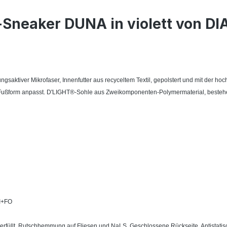
-Sneaker DUNA in violett von DI
saktiver Mikrofaser, Innenfutter aus recyceltem Textil, gepolstert und mit der
er Fußform anpasst. D'LIGHT®-Sohle aus Zweikomponenten-Polymermaterial, besteh
I+FO
erfüllt. Rutschhemmung auf Fliesen und NaLS. Geschlossene Rückseite. Antistatis