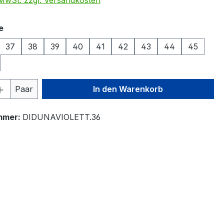
. MwSt. zzgl. Versandkosten
auswählen
e
37
38
39
40
41
42
43
44
45
 Anzahl: Gib den gewünschten Wert ein 
Paar
In den Warenkorb
mmer:
DIDUNAVIOLETT.36