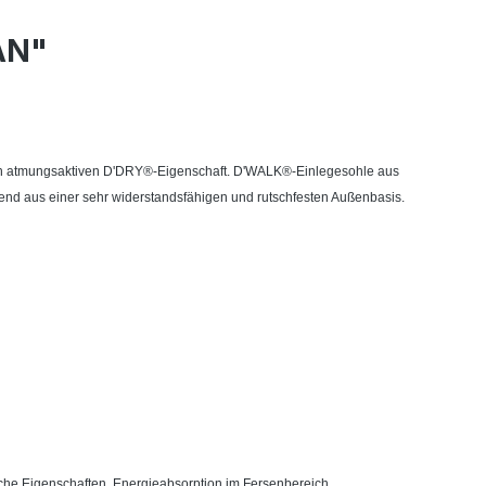
AN"
 hoch atmungsaktiven D'DRY®-Eigenschaft. D'WALK®-Einlegesohle aus
end aus einer sehr widerstandsfähigen und rutschfesten Außenbasis.
che Eigenschaften. Energieabsorption im Fersenbereich.