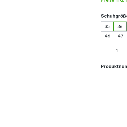
Preise inkl
Schuhgröß
35
36
46
47
Produkt
Produktnu