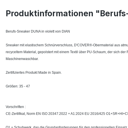
Produktinformationen "Berufs
Berufs-Sneaker DUNA in violett von DIAN
Sneaker mit elastischem Schnürverschluss, D'COVER®-Obermaterial aus atmung
recyceltem Material, gepolstert mit einem Textil über PU-Schaum, der sich d
Maschinenwaschbar.
Zertifiziertes Produkt Made in Spain.
Größen: 35 - 47
Vorschriften :
CE-Zertifikat, Norm EN ISO 20347:2022 + A1:2024 EU 2016/425 O1+SR+HI+C
O1 = Schuhwerk, das die Grundanforderungen für den professionellen Einsatz 