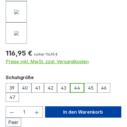
116,95 €
vorher 116,95 €
Preise inkl. MwSt. zzgl. Versandkosten
auswählen
Schuhgröße
39
40
41
42
43
44
45
46
47
Produkt Anzahl: Gib den gewünschten We
In den Warenkorb
Paar