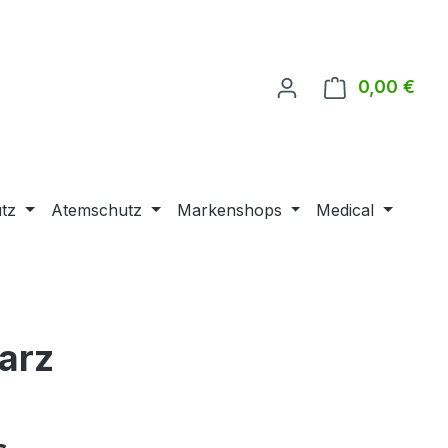
0,00 €
Ware
tz
Atemschutz
Markenshops
Medical
arz