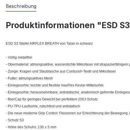
Beschreibung
Produktinformationen "ESD S3
ESD S3 Stiefel AIRFLEX BREATH von Talan in schwarz
- Völlig metallfrei
- Obermaterial: atmungsaktive, wasserdichte Mikrofaser mit strapazierfähigem
- Zunge: Kragen und Staublasche aus Cordura®-Textil und Mikrofaser
- Futter: atmungsaktives Mesh
- Einlegesohle: leichte und flexible maxFlex Kevlar-Mittelsohle
- Einlegesohle: herausnehmbare, antistatische, anatomisch geformte Einleges
- fiberCap für geringes Gewicht bei perfektem 200J-Schutz
- PU-TPU-Laufsohle, rutschfest und antistatisch
- Die neue moderne Grip Control: Flexzonen zur Erleichterung der Bewegung, 
- Schutz S3
- Höhe des Schuhs: 130 ± 5 mm