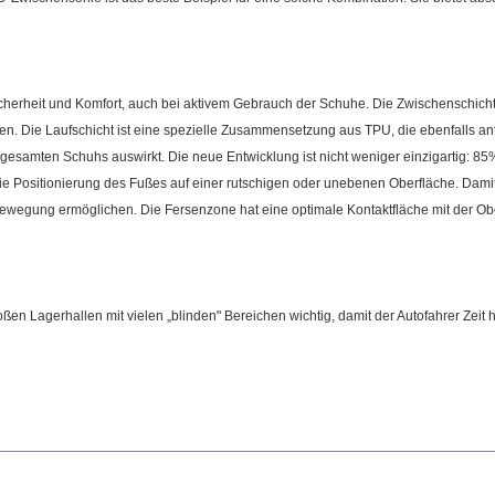
cherheit und Komfort, auch bei aktivem Gebrauch der Schuhe. Die Zwischenschicht 
. Die Laufschicht ist eine spezielle Zusammensetzung aus TPU, die ebenfalls an
s gesamten Schuhs auswirkt. Die neue Entwicklung ist nicht weniger einzigartig: 85
ie Positionierung des Fußes auf einer rutschigen oder unebenen Oberfläche. Damit 
e Bewegung ermöglichen. Die Fersenzone hat eine optimale Kontaktfläche mit der Ob
oßen Lagerhallen mit vielen „blinden" Bereichen wichtig, damit der Autofahrer Zeit 