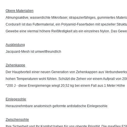
Obere Materialien
Atmungsaktive, wasserdichte Mikrofaser, strapazierfähiges, gummiertes Materi
Cordura® ist das Futtermaterial, ein Polyamid-Faserfaden mit spezieller Stru
Gewebe eine viermal höhere Reißfestigkeit als ein einzelnes Nylon. Das Gewebe
Auskleidung
Jacquard-Mesh ist umweltfreundlich
Zehenkappe
Der Hauptvorteil einer neuen Generation von Zehenkappen aus Verbundwerkstoff
hohen Temperaturen wohl fühlen. Schützt die Zehen vor einem Aufprall von 200 J
*200 J - diese Energiemenge wiegt 20,52 kg bei einem Fall aus 1 Meter Höhe
Einlegesohle
Herausnehmbare anatomisch geformte antistatische Einlegesohle
Zwischensohle
Ihre Sicherheit und Ihr Komfort haben für uns oberste Priorität. Die maxFlex ES