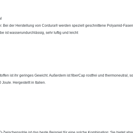
al
ktur. Bei der Herstellung von Cordura® werden speziell geschnittene Polyamid-Fas
 ist wasserundurchlässig, sehr luftig und leicht
en ist ihr geringes Gewicht. Außerdem ist fiberCap rostfrei und thermoneutral, s
oule. Hergestellt in Italien.
D-Zwischensohle ist das beste Beispiel für eine solche Kombination: Sie bietet absol