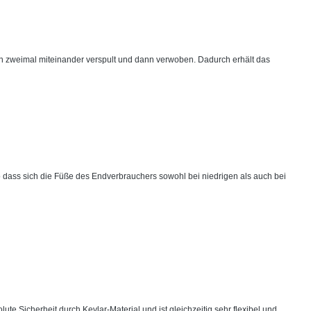
ern zweimal miteinander verspult und dann verwoben. Dadurch erhält das
o dass sich die Füße des Endverbrauchers sowohl bei niedrigen als auch bei
ute Sicherheit durch Kevlar-Material und ist gleichzeitig sehr flexibel und