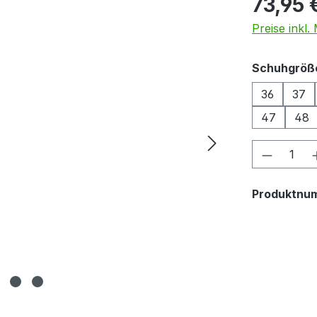
73,95 
Preise inkl
Schuhgröß
36
37
47
48
Produkt
Produktnu