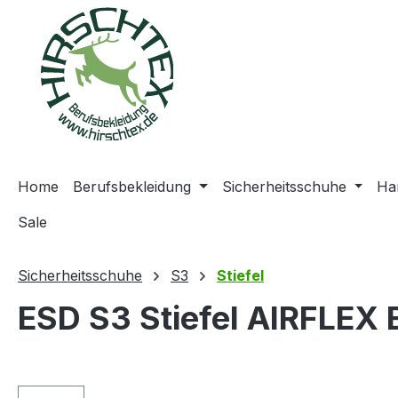
springen
Zur Hauptnavigation springen
Home
Berufsbekleidung
Sicherheitsschuhe
Ha
Sale
Sicherheitsschuhe
S3
Stiefel
ESD S3 Stiefel AIRFLEX 
Bildergalerie überspringen