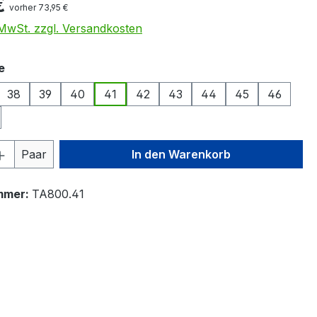
€
vorher 73,95 €
. MwSt. zzgl. Versandkosten
auswählen
e
38
39
40
41
42
43
44
45
46
 Anzahl: Gib den gewünschten Wert ein 
Paar
In den Warenkorb
mmer:
TA800.41