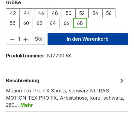
auswählen
Größe
42
44
46
48
50
52
54
56
58
60
62
64
66
68
Produkt Anzahl: Gib den gewünschten We
Stk
In den Warenkorb
Produktnummer:
NI7700.68
Beschreibung
Motion Tex Pro FX Shorts, schwarz NITRAS
MOTION TEX PRO FX, Arbeitshose, kurz, schwarz,
280…
Mehr