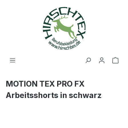
alt springen
Ware
MOTION TEX PRO FX
Arbeitsshorts in schwarz
Bildergalerie überspringen