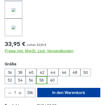
33,95 €
vorher 33,95 €
Preise inkl. MwSt. zzgl. Versandkosten
auswählen
Größe
36
38
40
42
44
46
48
50
52
54
56
58
60
Produkt Anzahl: Gib den gewünschten We
Stk
In den Warenkorb