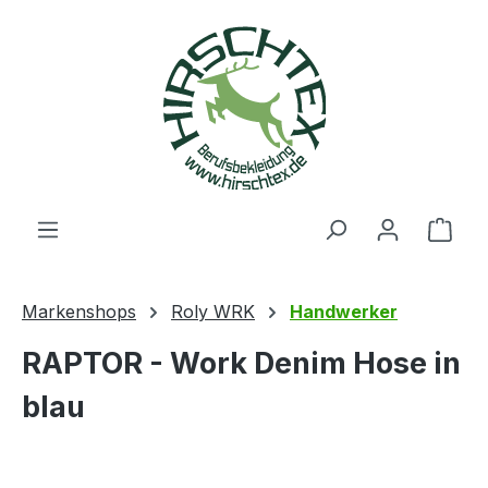
alt springen
Ware
Markenshops
Roly WRK
Handwerker
RAPTOR - Work Denim Hose in
blau