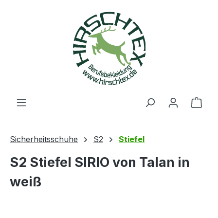
alt springen
Ware
Sicherheitsschuhe
S2
Stiefel
S2 Stiefel SIRIO von Talan in
weiß