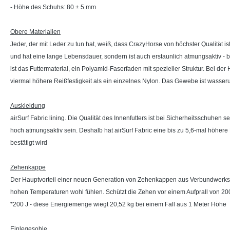
- Höhe des Schuhs: 80 ± 5 mm
Obere Materialien
Jeder, der mit Leder zu tun hat, weiß, dass CrazyHorse von höchster Qualität 
und hat eine lange Lebensdauer, sondern ist auch erstaunlich atmungsaktiv -
ist das Futtermaterial, ein Polyamid-Faserfaden mit spezieller Struktur. Bei
viermal höhere Reißfestigkeit als ein einzelnes Nylon. Das Gewebe ist wasserun
Auskleidung
airSurf Fabric lining. Die Qualität des Innenfutters ist bei Sicherheitsschuhe
hoch atmungsaktiv sein. Deshalb hat airSurf Fabric eine bis zu 5,6-mal höhere
bestätigt wird
Zehenkappe
Der Hauptvorteil einer neuen Generation von Zehenkappen aus Verbundwerkstoff
hohen Temperaturen wohl fühlen. Schützt die Zehen vor einem Aufprall von 200 J
*200 J - diese Energiemenge wiegt 20,52 kg bei einem Fall aus 1 Meter Höhe
Einlegesohle