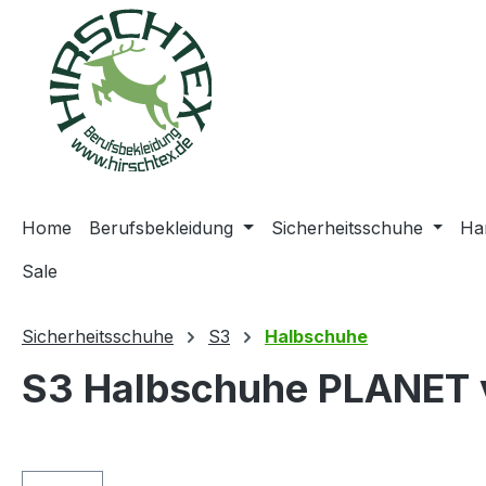
springen
Zur Hauptnavigation springen
Home
Berufsbekleidung
Sicherheitsschuhe
Ha
Sale
Sicherheitsschuhe
S3
Halbschuhe
S3 Halbschuhe PLANET v
Bildergalerie überspringen