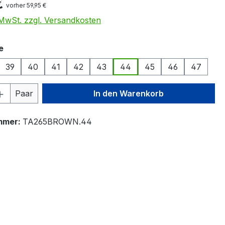
€
vorher 59,95 €
. MwSt. zzgl. Versandkosten
auswählen
e
39
40
41
42
43
44
45
46
47
 Anzahl: Gib den gewünschten Wert ein 
Paar
In den Warenkorb
mmer:
TA265BROWN.44