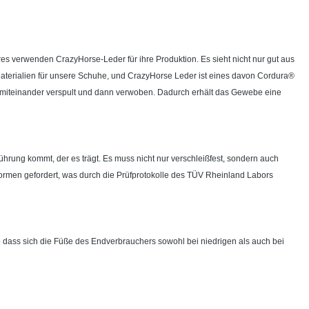
res verwenden CrazyHorse-Leder für ihre Produktion. Es sieht nicht nur gut aus
Materialien für unsere Schuhe, und CrazyHorse Leder ist eines davon Cordura®
al miteinander verspult und dann verwoben. Dadurch erhält das Gewebe eine
rührung kommt, der es trägt. Es muss nicht nur verschleißfest, sondern auch
-Normen gefordert, was durch die Prüfprotokolle des TÜV Rheinland Labors
o dass sich die Füße des Endverbrauchers sowohl bei niedrigen als auch bei