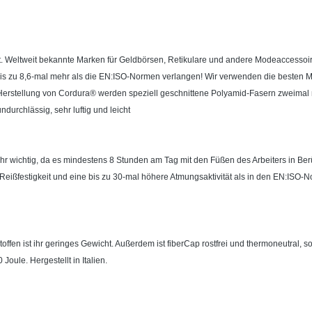
ist. Weltweit bekannte Marken für Geldbörsen, Retikulare und andere Modeaccessoi
 bis zu 8,6-mal mehr als die EN:ISO-Normen verlangen! Wir verwenden die besten 
 der Herstellung von Cordura® werden speziell geschnittene Polyamid-Fasern zweim
durchlässig, sehr luftig und leicht
n sehr wichtig, da es mindestens 8 Stunden am Tag mit den Füßen des Arbeiters in Be
 Reißfestigkeit und eine bis zu 30-mal höhere Atmungsaktivität als in den EN:ISO
en ist ihr geringes Gewicht. Außerdem ist fiberCap rostfrei und thermoneutral, s
oule. Hergestellt in Italien.