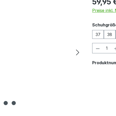
59,95 
Preise inkl
Schuhgröß
37
38
Produkt
Produktnu