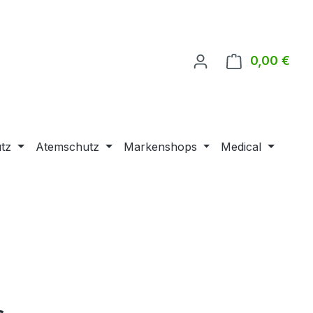
0,00 €
Ware
tz
Atemschutz
Markenshops
Medical