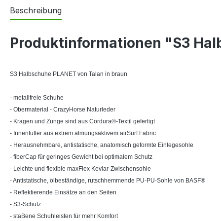
Beschreibung
Produktinformationen "S3 Hal
S3 Halbschuhe PLANET von Talan in braun
- metallfreie Schuhe
- Obermaterial - CrazyHorse Naturleder
- Kragen und Zunge sind aus Cordura®-Textil gefertigt
- Innenfutter aus extrem atmungsaktivem airSurf Fabric
- Herausnehmbare, antistatische, anatomisch geformte Einlegesohle
- fiberCap für geringes Gewicht bei optimalem Schutz
- Leichte und flexible maxFlex Kevlar-Zwischensohle
- Antistatische, ölbeständige, rutschhemmende PU-PU-Sohle von BASF®
- Reflektierende Einsätze an den Seiten
- S3-Schutz
- staBene Schuhleisten für mehr Komfort