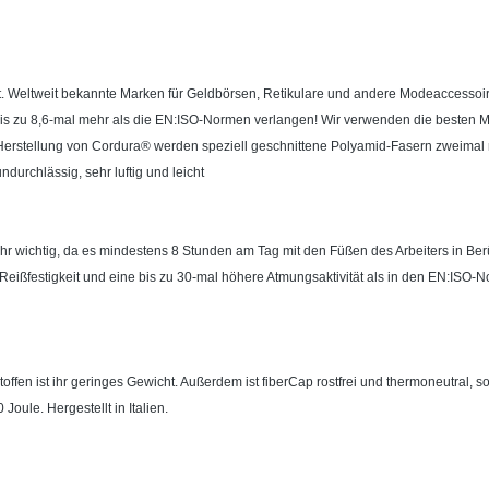
ist. Weltweit bekannte Marken für Geldbörsen, Retikulare und andere Modeaccessoi
 bis zu 8,6-mal mehr als die EN:ISO-Normen verlangen! Wir verwenden die besten 
 der Herstellung von Cordura® werden speziell geschnittene Polyamid-Fasern zweim
durchlässig, sehr luftig und leicht
n sehr wichtig, da es mindestens 8 Stunden am Tag mit den Füßen des Arbeiters in Be
 Reißfestigkeit und eine bis zu 30-mal höhere Atmungsaktivität als in den EN:ISO
en ist ihr geringes Gewicht. Außerdem ist fiberCap rostfrei und thermoneutral, s
oule. Hergestellt in Italien.