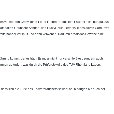
res verwenden CrazyHorse-Leder für ihre Produktion. Es sieht nicht nur gut aus
Materialien für unsere Schuhe, und CrazyHorse Leder ist eines davon Cordura®
al miteinander verspult und dann verwoben. Dadurch erhält das Gewebe eine
rührung kommt, der es trägt. Es muss nicht nur verschleißfest, sondern auch
-Normen gefordert, was durch die Prüfprotokolle des TÜV Rheinland Labors
o dass sich die Füße des Endverbrauchers sowohl bei niedrigen als auch bei