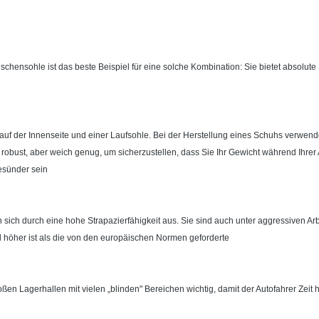
schensohle ist das beste Beispiel für eine solche Kombination: Sie bietet absolute S
e auf der Innenseite und einer Laufsohle. Bei der Herstellung eines Schuhs verw
 robust, aber weich genug, um sicherzustellen, dass Sie Ihr Gewicht während Ihrer 
esünder sein
 sich durch eine hohe Strapazierfähigkeit aus. Sie sind auch unter aggressiven Ar
l höher ist als die von den europäischen Normen geforderte
oßen Lagerhallen mit vielen „blinden" Bereichen wichtig, damit der Autofahrer Zeit 