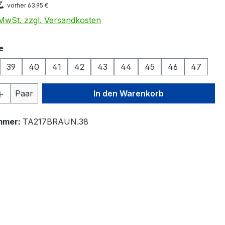
€
vorher 63,95 €
. MwSt. zzgl. Versandkosten
auswählen
e
39
40
41
42
43
44
45
46
47
 Anzahl: Gib den gewünschten Wert ein 
Paar
In den Warenkorb
mmer:
TA217BRAUN.38