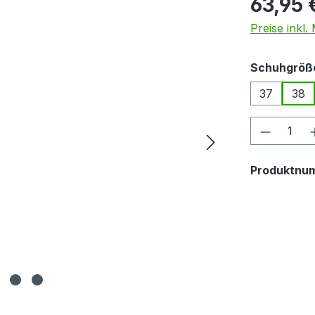
63,95 
Preise inkl
Schuhgröß
37
38
Produkt
Produktnu