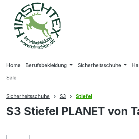
springen
Zur Hauptnavigation springen
Home
Berufsbekleidung
Sicherheitsschuhe
Ha
Sale
Sicherheitsschuhe
S3
Stiefel
S3 Stiefel PLANET von T
Bildergalerie überspringen