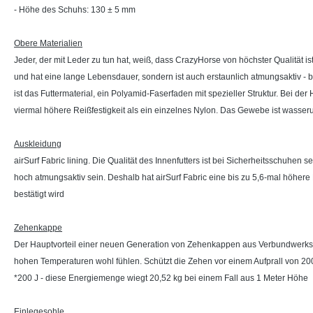
- Höhe des Schuhs: 130 ± 5 mm
Obere Materialien
Jeder, der mit Leder zu tun hat, weiß, dass CrazyHorse von höchster Qualität 
und hat eine lange Lebensdauer, sondern ist auch erstaunlich atmungsaktiv -
ist das Futtermaterial, ein Polyamid-Faserfaden mit spezieller Struktur. Bei
viermal höhere Reißfestigkeit als ein einzelnes Nylon. Das Gewebe ist wasserun
Auskleidung
airSurf Fabric lining. Die Qualität des Innenfutters ist bei Sicherheitsschuhe
hoch atmungsaktiv sein. Deshalb hat airSurf Fabric eine bis zu 5,6-mal höhere
bestätigt wird
Zehenkappe
Der Hauptvorteil einer neuen Generation von Zehenkappen aus Verbundwerkstoff
hohen Temperaturen wohl fühlen. Schützt die Zehen vor einem Aufprall von 200 J
*200 J - diese Energiemenge wiegt 20,52 kg bei einem Fall aus 1 Meter Höhe
Einlegesohle