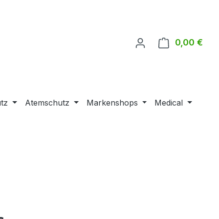
0,00 €
Ware
tz
Atemschutz
Markenshops
Medical