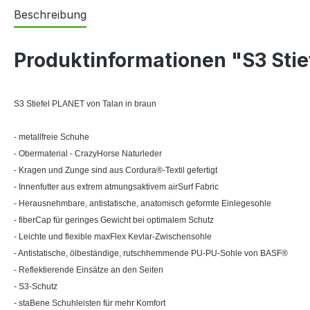
Beschreibung
Produktinformationen "S3 Stie
S3 Stiefel PLANET von Talan in braun
- metallfreie Schuhe
- Obermaterial - CrazyHorse Naturleder
- Kragen und Zunge sind aus Cordura®-Textil gefertigt
- Innenfutter aus extrem atmungsaktivem airSurf Fabric
- Herausnehmbare, antistatische, anatomisch geformte Einlegesohle
- fiberCap für geringes Gewicht bei optimalem Schutz
- Leichte und flexible maxFlex Kevlar-Zwischensohle
- Antistatische, ölbeständige, rutschhemmende PU-PU-Sohle von BASF®
- Reflektierende Einsätze an den Seiten
- S3-Schutz
- staBene Schuhleisten für mehr Komfort